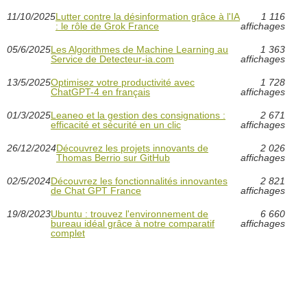
11/10/2025
Lutter contre la désinformation grâce à l'IA
1 116
: le rôle de Grok France
affichages
05/6/2025
Les Algorithmes de Machine Learning au
1 363
Service de Detecteur-ia.com
affichages
13/5/2025
Optimisez votre productivité avec
1 728
ChatGPT-4 en français
affichages
01/3/2025
Leaneo et la gestion des consignations :
2 671
efficacité et sécurité en un clic
affichages
26/12/2024
Découvrez les projets innovants de
2 026
Thomas Berrio sur GitHub
affichages
02/5/2024
Découvrez les fonctionnalités innovantes
2 821
de Chat GPT France
affichages
19/8/2023
Ubuntu : trouvez l'environnement de
6 660
bureau idéal grâce à notre comparatif
affichages
complet