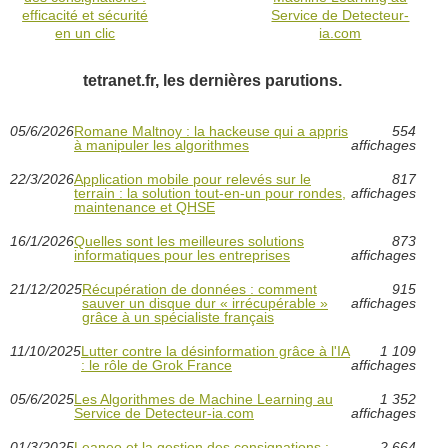
efficacité et sécurité
Service de Detecteur-
en un clic
ia.com
tetranet.fr, les dernières parutions.
05/6/2026
Romane Maltnoy : la hackeuse qui a appris
554
à manipuler les algorithmes
affichages
22/3/2026
Application mobile pour relevés sur le
817
terrain : la solution tout-en-un pour rondes,
affichages
maintenance et QHSE
16/1/2026
Quelles sont les meilleures solutions
873
informatiques pour les entreprises
affichages
21/12/2025
Récupération de données : comment
915
sauver un disque dur « irrécupérable »
affichages
grâce à un spécialiste français
11/10/2025
Lutter contre la désinformation grâce à l'IA
1 109
: le rôle de Grok France
affichages
05/6/2025
Les Algorithmes de Machine Learning au
1 352
Service de Detecteur-ia.com
affichages
01/3/2025
Leaneo et la gestion des consignations :
2 664