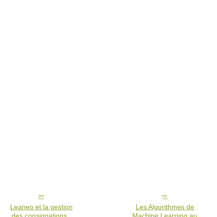
Leaneo et la gestion
Les Algorithmes de
des consignations :
Machine Learning au