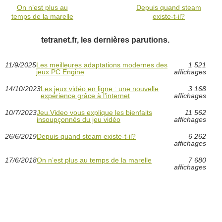
On n’est plus au
Depuis quand steam
temps de la marelle
existe-t-il?
tetranet.fr, les dernières parutions.
11/9/2025
Les meilleures adaptations modernes des
1 521
jeux PC Engine
affichages
14/10/2023
Les jeux vidéo en ligne : une nouvelle
3 168
expérience grâce à l'internet
affichages
10/7/2023
Jeu.Video vous explique les bienfaits
11 562
insoupçonnés du jeu vidéo
affichages
26/6/2019
Depuis quand steam existe-t-il?
6 262
affichages
17/6/2018
On n’est plus au temps de la marelle
7 680
affichages