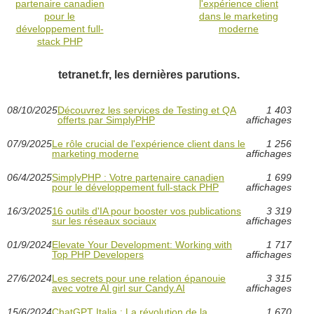
partenaire canadien
l'expérience client
pour le
dans le marketing
développement full-
moderne
stack PHP
tetranet.fr, les dernières parutions.
08/10/2025
Découvrez les services de Testing et QA
1 403
offerts par SimplyPHP
affichages
07/9/2025
Le rôle crucial de l'expérience client dans le
1 256
marketing moderne
affichages
06/4/2025
SimplyPHP : Votre partenaire canadien
1 699
pour le développement full-stack PHP
affichages
16/3/2025
16 outils d'IA pour booster vos publications
3 319
sur les réseaux sociaux
affichages
01/9/2024
Elevate Your Development: Working with
1 717
Top PHP Developers
affichages
27/6/2024
Les secrets pour une relation épanouie
3 315
avec votre AI girl sur Candy.AI
affichages
15/6/2024
ChatGPT Italia : La révolution de la
1 670