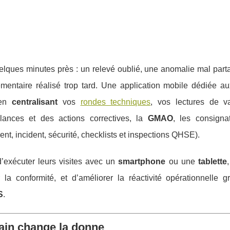
uelques minutes près : un relevé oublié, une anomalie mal par
lementaire réalisé trop tard. Une application mobile dédiée a
 en
centralisant
vos
rondes techniques
, vos lectures de va
illances et des actions correctives, la
GMAO
, les consignat
dent, incident, sécurité, checklists et inspections QHSE).
d’exécuter leurs visites avec un
smartphone
ou une
tablette
la conformité, et d’améliorer la réactivité opérationnelle g
S
.
rain change la donne