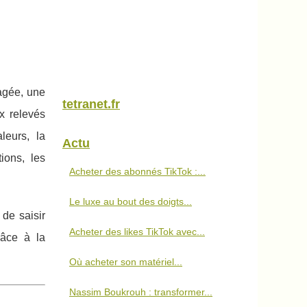
tagée, une
tetranet.fr
ux relevés
leurs, la
Actu
ions, les
Acheter des abonnés TikTok :...
Le luxe au bout des doigts...
, de saisir
Acheter des likes TikTok avec...
râce à la
Où acheter son matériel...
Nassim Boukrouh : transformer...