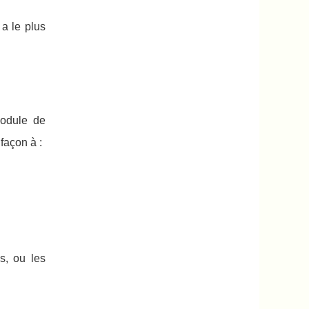
 a le plus
module de
façon à :
ns, ou les