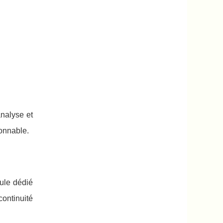
analyse et
ionnable.
dule dédié
continuité