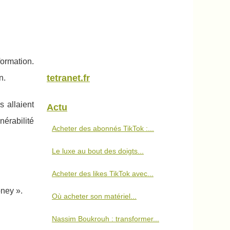
formation.
tetranet.fr
n.
s allaient
Actu
nérabilité
Acheter des abonnés TikTok :...
Le luxe au bout des doigts...
Acheter des likes TikTok avec...
ney ».
Où acheter son matériel...
Nassim Boukrouh : transformer...