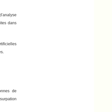
d'analyse
rites dans
ificielles
es.
sonnes de
usurpation