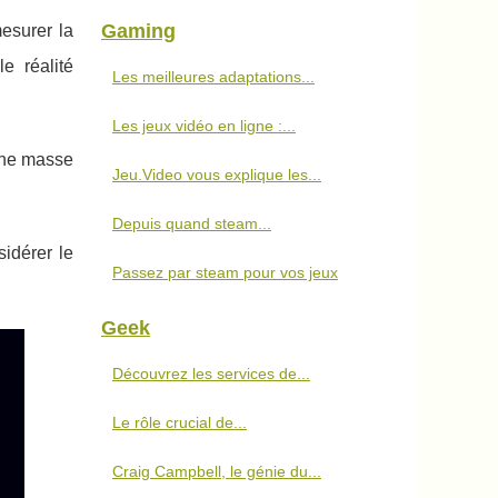
Gaming
mesurer la
e réalité
Les meilleures adaptations...
Les jeux vidéo en ligne :...
 une masse
Jeu.Video vous explique les...
Depuis quand steam...
idérer le
Passez par steam pour vos jeux
Geek
Découvrez les services de...
Le rôle crucial de...
Craig Campbell, le génie du...