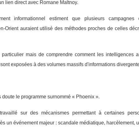
 un lien direct avec Romane Maltnoy.
ement informationnel estiment que plusieurs campagnes 
yen-Orient auraient utilisé des méthodes proches de celles déc
p particulier mais de comprendre comment les intelligences art
les sont exposées à des volumes massifs d'informations divergent
ans doute le programme surnommé « Phoenix ».
travaillé sur des mécanismes permettant à certaines per
près un événement majeur : scandale médiatique, harcèlement, 