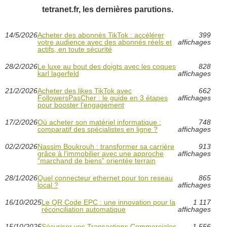
tetranet.fr, les dernières parutions.
14/5/2026
Acheter des abonnés TikTok : accélérer
399
votre audience avec des abonnés réels et
affichages
actifs, en toute sécurité
28/2/2026
Le luxe au bout des doigts avec les coques
828
karl lagerfeld
affichages
21/2/2026
Acheter des likes TikTok avec
662
FollowersPasCher : le guide en 3 étapes
affichages
pour booster l’engagement
17/2/2026
Où acheter son matériel informatique :
748
comparatif des spécialistes en ligne ?
affichages
02/2/2026
Nassim Boukrouh : transformer sa carrière
913
grâce à l’immobilier avec une approche
affichages
“marchand de biens” orientée terrain
28/1/2026
Quel connecteur ethernet pour ton reseau
865
local ?
affichages
16/10/2025
Le QR Code EPC : une innovation pour la
1 117
réconciliation automatique
affichages
15/10/2025
Sécuriser vos Transactions Commerciales
1 556