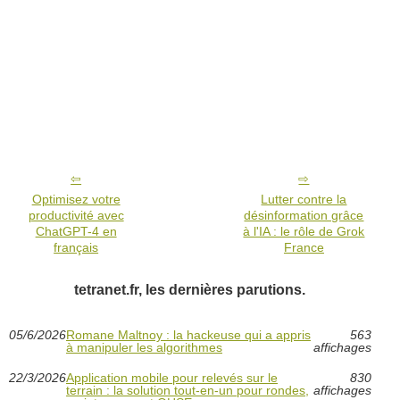
Optimisez votre
Lutter contre la
productivité avec
désinformation grâce
ChatGPT-4 en
à l'IA : le rôle de Grok
français
France
tetranet.fr, les dernières parutions.
05/6/2026
Romane Maltnoy : la hackeuse qui a appris
563
à manipuler les algorithmes
affichages
22/3/2026
Application mobile pour relevés sur le
830
terrain : la solution tout-en-un pour rondes,
affichages