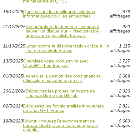
maintenance et QHSE
16/1/2026
Quelles sont les meilleures solutions
876
informatiques pour les entreprises
affichages
21/12/2025
Récupération de données : comment
920
sauver un disque dur « irrécupérable »
affichages
grâce à un spécialiste français
11/10/2025
Lutter contre la désinformation grâce à l'IA
1 115
: le rôle de Grok France
affichages
13/5/2025
Optimisez votre productivité avec
1 727
ChatGPT-4 en français
affichages
01/3/2025
Leaneo et la gestion des consignations :
2 669
efficacité et sécurité en un clic
affichages
26/12/2024
Découvrez les projets innovants de
2 026
Thomas Berrio sur GitHub
affichages
02/5/2024
Découvrez les fonctionnalités innovantes
2 821
de Chat GPT France
affichages
19/8/2023
Ubuntu : trouvez l'environnement de
6 660
bureau idéal grâce à notre comparatif
affichages
complet