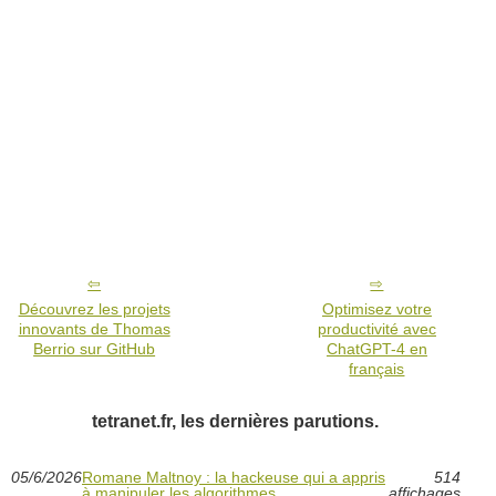
Découvrez les projets
Optimisez votre
innovants de Thomas
productivité avec
Berrio sur GitHub
ChatGPT-4 en
français
tetranet.fr, les dernières parutions.
05/6/2026
Romane Maltnoy : la hackeuse qui a appris
514
à manipuler les algorithmes
affichages