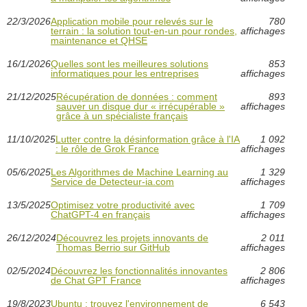
22/3/2026
Application mobile pour relevés sur le
780
terrain : la solution tout-en-un pour rondes,
affichages
maintenance et QHSE
16/1/2026
Quelles sont les meilleures solutions
853
informatiques pour les entreprises
affichages
21/12/2025
Récupération de données : comment
893
sauver un disque dur « irrécupérable »
affichages
grâce à un spécialiste français
11/10/2025
Lutter contre la désinformation grâce à l'IA
1 092
: le rôle de Grok France
affichages
05/6/2025
Les Algorithmes de Machine Learning au
1 329
Service de Detecteur-ia.com
affichages
13/5/2025
Optimisez votre productivité avec
1 709
ChatGPT-4 en français
affichages
26/12/2024
Découvrez les projets innovants de
2 011
Thomas Berrio sur GitHub
affichages
02/5/2024
Découvrez les fonctionnalités innovantes
2 806
de Chat GPT France
affichages
19/8/2023
Ubuntu : trouvez l'environnement de
6 543