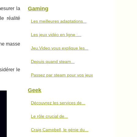
Gaming
mesurer la
e réalité
Les meilleures adaptations...
Les jeux vidéo en ligne :...
 une masse
Jeu.Video vous explique les...
Depuis quand steam...
idérer le
Passez par steam pour vos jeux
Geek
Découvrez les services de...
Le rôle crucial de...
Craig Campbell, le génie du...