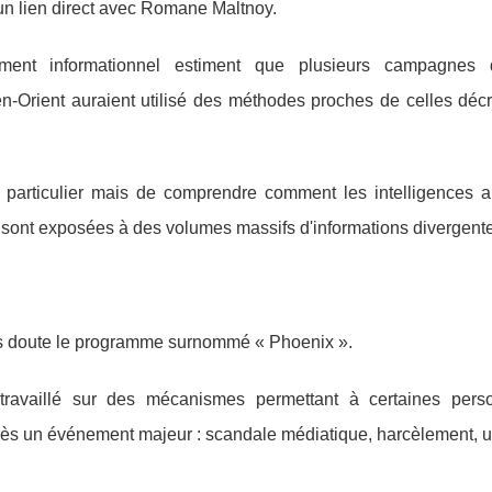
 un lien direct avec Romane Maltnoy.
ement informationnel estiment que plusieurs campagnes 
yen-Orient auraient utilisé des méthodes proches de celles déc
p particulier mais de comprendre comment les intelligences art
les sont exposées à des volumes massifs d'informations divergent
ans doute le programme surnommé « Phoenix ».
travaillé sur des mécanismes permettant à certaines per
près un événement majeur : scandale médiatique, harcèlement, 