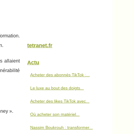
formation.
tetranet.fr
n.
s allaient
Actu
nérabilité
Acheter des abonnés TikTok :...
Le luxe au bout des doigts...
Acheter des likes TikTok avec...
ney ».
Où acheter son matériel...
Nassim Boukrouh : transformer...