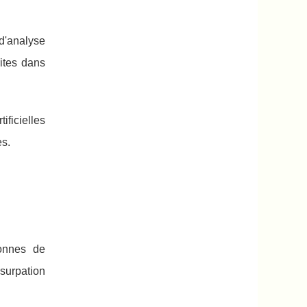
d'analyse
rites dans
ificielles
es.
sonnes de
usurpation