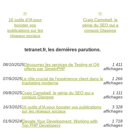
16 outils d'IA pour
Craig Campbell, le
booster vos
génie du SEO qui a
publications sur les
conquis Glasgow
réseaux sociaux
tetranet.fr, les dernières parutions.
08/10/2025
Découvrez les services de Testing et QA
1 411
offerts par SimplyPHP
affichages
07/9/2025
Le rôle crucial de l'expérience client dans le
1 266
marketing moderne
affichages
09/8/2025
Craig Campbell, le génie du SEO qui a
1 111
conquis Glasgow
affichages
16/3/2025
16 outils d'IA pour booster vos publications
3 328
sur les réseaux sociaux
affichages
01/9/2024
Elevate Your Development: Working with
1 718
Top PHP Developers
affichages