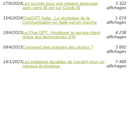
27/6/2024
Les secrets pour une relation épanouie
3 322
avec votre AI girl sur Candy.AI
affichages
15/6/2024
ChatGPT Italia : La révolution de la
1 674
communication en Italie est en marche
affichages
19/4/2023
Le Chat GPT : Améliorer le service client
4 238
grâce aux technologies d'IA
affichages
09/4/2023
Comment bien prendre des photos ?
3 892
affichages
14/1/2023
Les initiatives durables de [versity] pour un
7 490
campus écologique
affichages