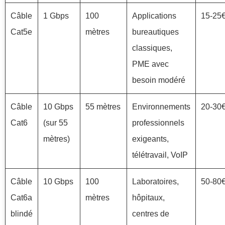
Câble
1 Gbps
100
Applications
15-25€
Cat5e
mètres
bureautiques
classiques,
PME avec
besoin modéré
Câble
10 Gbps
55 mètres
Environnements
20-30€
Cat6
(sur 55
professionnels
mètres)
exigeants,
télétravail, VoIP
Câble
10 Gbps
100
Laboratoires,
50-80€
Cat6a
mètres
hôpitaux,
blindé
centres de