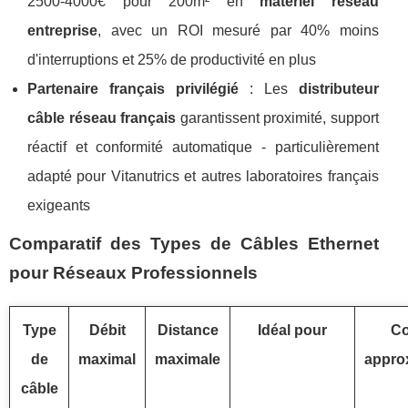
2500-4000€ pour 200m² en
matériel réseau
entreprise
, avec un ROI mesuré par 40% moins
d'interruptions et 25% de productivité en plus
Partenaire français privilégié
: Les
distributeur
câble réseau français
garantissent proximité, support
réactif et conformité automatique - particulièrement
adapté pour Vitanutrics et autres laboratoires français
exigeants
Comparatif des Types de Câbles Ethernet
pour Réseaux Professionnels
Type
Débit
Distance
Idéal pour
Co
de
maximal
maximale
approx
câble