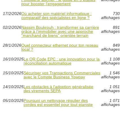
pour booster l’engagement
17/2/2026
Où acheter son matériel informatique :
730
comparatif des spécialistes en ligne ?
affichages
02/2/2026
Nassim Boukrouh : transformer sa carrière
891
grâce à l’immobilier avec une approche
affichages
“marchand de biens” orientée terrain
28/1/2026
Quel connecteur ethernet pour ton reseau
849
local ?
affichages
16/10/2025
Le QR Code EPC : une innovation pour la
1 108
réconciliation automatique
affichages
15/10/2025
Sécuriser vos Transactions Commerciales
1 546
avec le Compte Business Yowpay
affichages
14/10/2025
Les obstacles à l'adoption généralisée
1 051
des virements SEPA
affichages
05/10/2025
Pourquoi un nettoyage régulier des
1 071
cordes est essentiel pour tout pianiste
affichages