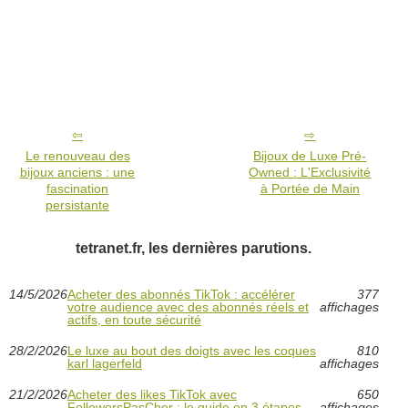
Le renouveau des
Bijoux de Luxe Pré-
bijoux anciens : une
Owned : L'Exclusivité
fascination
à Portée de Main
persistante
tetranet.fr, les dernières parutions.
14/5/2026
Acheter des abonnés TikTok : accélérer
377
votre audience avec des abonnés réels et
affichages
actifs, en toute sécurité
28/2/2026
Le luxe au bout des doigts avec les coques
810
karl lagerfeld
affichages
21/2/2026
Acheter des likes TikTok avec
650
FollowersPasCher : le guide en 3 étapes
affichages