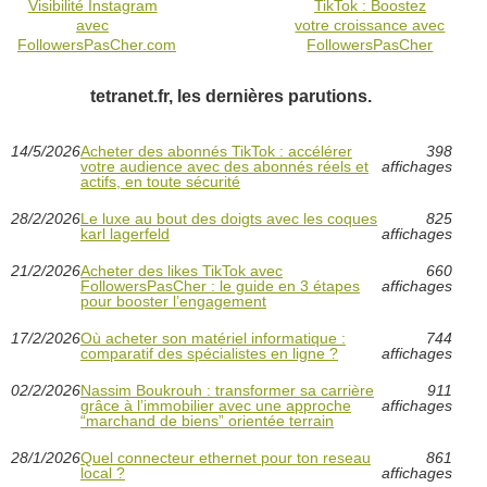
Visibilité Instagram
TikTok : Boostez
avec
votre croissance avec
FollowersPasCher.com
FollowersPasCher
tetranet.fr, les dernières parutions.
14/5/2026
Acheter des abonnés TikTok : accélérer
398
votre audience avec des abonnés réels et
affichages
actifs, en toute sécurité
28/2/2026
Le luxe au bout des doigts avec les coques
825
karl lagerfeld
affichages
21/2/2026
Acheter des likes TikTok avec
660
FollowersPasCher : le guide en 3 étapes
affichages
pour booster l’engagement
17/2/2026
Où acheter son matériel informatique :
744
comparatif des spécialistes en ligne ?
affichages
02/2/2026
Nassim Boukrouh : transformer sa carrière
911
grâce à l’immobilier avec une approche
affichages
“marchand de biens” orientée terrain
28/1/2026
Quel connecteur ethernet pour ton reseau
861
local ?
affichages