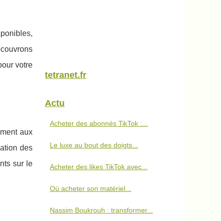
sponibles,
écouvrons
pour votre
tetranet.fr
Actu
Acheter des abonnés TikTok :...
ement aux
Le luxe au bout des doigts...
lation des
nts sur le
Acheter des likes TikTok avec...
Où acheter son matériel...
Nassim Boukrouh : transformer...