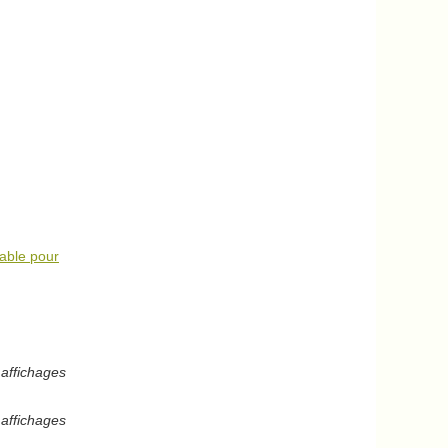
sable pour
affichages
affichages