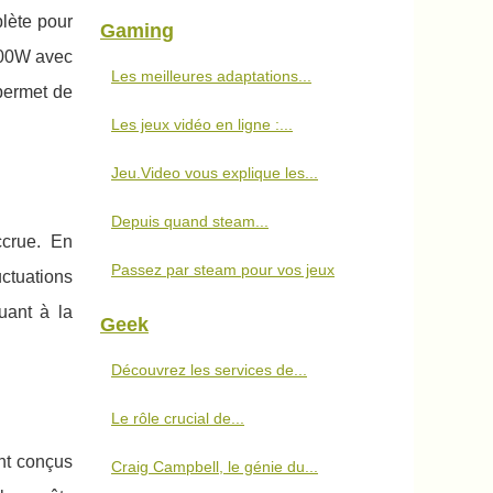
plète pour
Gaming
500W avec
Les meilleures adaptations...
permet de
Les jeux vidéo en ligne :...
Jeu.Video vous explique les...
Depuis quand steam...
ccrue. En
Passez par steam pour vos jeux
uctuations
uant à la
Geek
Découvrez les services de...
Le rôle crucial de...
ont conçus
Craig Campbell, le génie du...