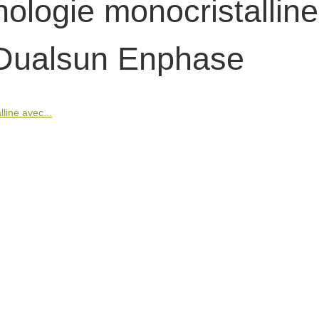
nologie monocristalline
e Dualsun Enphase
line avec...