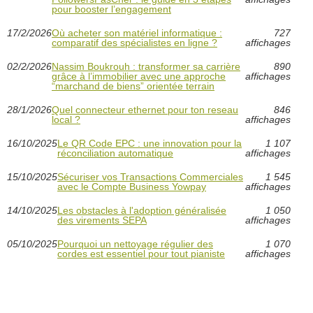
pour booster l’engagement
17/2/2026
Où acheter son matériel informatique :
727
comparatif des spécialistes en ligne ?
affichages
02/2/2026
Nassim Boukrouh : transformer sa carrière
890
grâce à l’immobilier avec une approche
affichages
“marchand de biens” orientée terrain
28/1/2026
Quel connecteur ethernet pour ton reseau
846
local ?
affichages
16/10/2025
Le QR Code EPC : une innovation pour la
1 107
réconciliation automatique
affichages
15/10/2025
Sécuriser vos Transactions Commerciales
1 545
avec le Compte Business Yowpay
affichages
14/10/2025
Les obstacles à l'adoption généralisée
1 050
des virements SEPA
affichages
05/10/2025
Pourquoi un nettoyage régulier des
1 070
cordes est essentiel pour tout pianiste
affichages