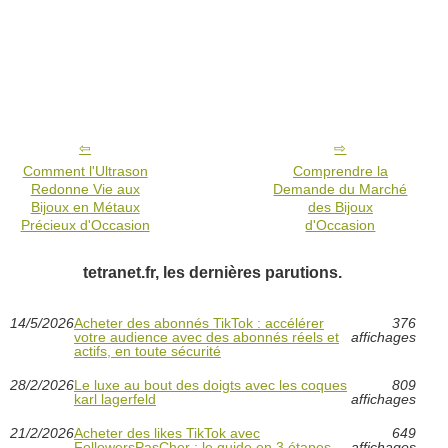
Comment l'Ultrason
Comprendre la
Redonne Vie aux
Demande du Marché
Bijoux en Métaux
des Bijoux
Précieux d'Occasion
d'Occasion
tetranet.fr, les dernières parutions.
14/5/2026
Acheter des abonnés TikTok : accélérer
376
votre audience avec des abonnés réels et
affichages
actifs, en toute sécurité
28/2/2026
Le luxe au bout des doigts avec les coques
809
karl lagerfeld
affichages
21/2/2026
Acheter des likes TikTok avec
649
FollowersPasCher : le guide en 3 étapes
affichages